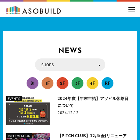
toggl
navig
NEWS
SHOPS
ALL
EVENTS
SHOPS
INFORMATION
OTHERS
B
1
1
F
2
F
3
F
4
F
R
F
2024年度【年末年始】アソビル休館日
EVENTS
について
2024.12.12
【PITCH CLUB】12/4(金)リニューア
INFORMATION