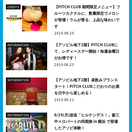
【PITCH CLUB 期間限定メニュー】フ
EVENTS
ルーツカクテルに、数量限定でメロン
が登場！ラムが香る、上品な味わいで
す
2019.08.29
【アソビル地下1階】PITCH CLUBに
INFORMATION
て、レディースデー開始！毎週金曜日
がお得です！
2019.08.23
【アソビル地下1階】昼飲みプランス
INFORMATION
タート！PITCH CLUBこだわりのお酒
を日中から楽しめる！
2019.08.21
8/19(月)放送「ヒルナンデス！」森三
INFORMATION
中×ロバートの同期旅 in 横浜 で登場
したアソビ体験！