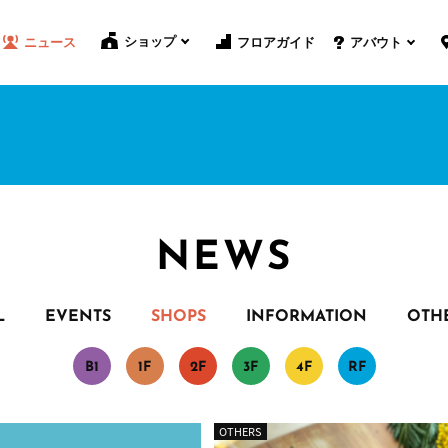
ショップ
フロアガイド
ニュース
アバウト
NEWS
L
EVENTS
SHOPS
INFORMATION
OTH
B
1
1
F
2
F
3
F
4
F
R
F
OTHERS