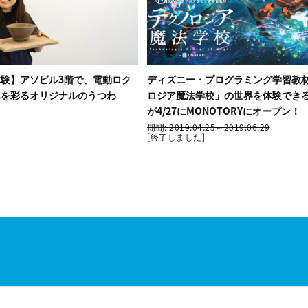
験】アソビル3階で、電動ロク
ディズニー・プログラミング学習教材
卓を彩るオリジナルのうつわ
ロジア魔法学校」の世界を体験でき
が4/27にMONOTORYにオープン！
期間: 2019.04.25～2019.06.29
[終了しました]