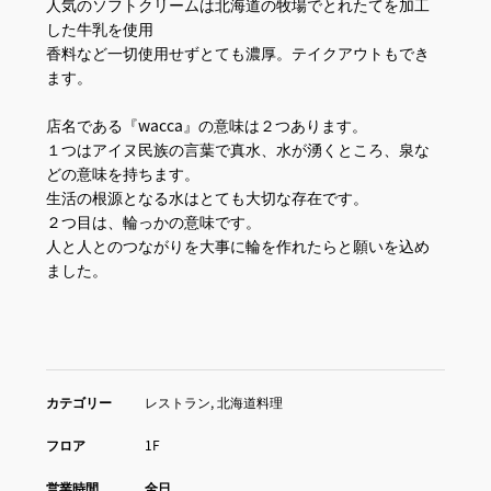
人気のソフトクリームは北海道の牧場でとれたてを加工
した牛乳を使用
香料など一切使用せずとても濃厚。テイクアウトもでき
ます。
店名である『wacca』の意味は２つあります。
１つはアイヌ民族の言葉で真水、水が湧くところ、泉な
どの意味を持ちます。
生活の根源となる水はとても大切な存在です。
２つ目は、輪っかの意味です。
人と人とのつながりを大事に輪を作れたらと願いを込め
ました。
カテゴリー
レストラン, 北海道料理
フロア
1F
営業時間
全日