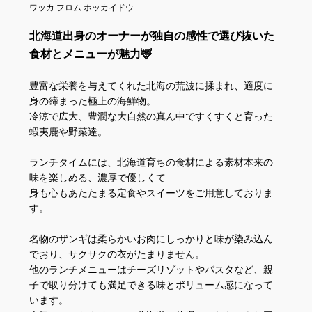
ワッカ フロム ホッカイドウ
北海道出身のオーナーが独自の感性で選び抜いた
食材とメニューが魅力🦌
豊富な栄養を与えてくれた北海の荒波に揉まれ、適度に
身の締まった極上の海鮮物。
冷涼で広大、豊潤な大自然の真ん中ですくすくと育った
蝦夷鹿や野菜達。
ランチタイムには、北海道育ちの食材による素材本来の
味を楽しめる、濃厚で優しくて
身も心もあたたまる定食やスイーツをご用意しておりま
す。
名物のザンギは柔らかいお肉にしっかりと味が染み込ん
でおり、サクサクの衣がたまりません。
他のランチメニューはチーズリゾットやパスタなど、親
子で取り分けても満足できる味とボリューム感になって
います。