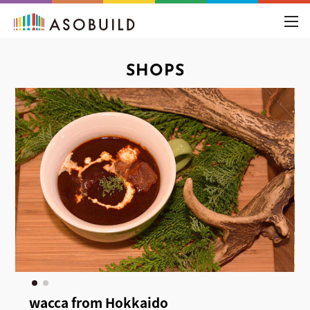
toggl
navig
SHOPS
wacca from Hokkaido