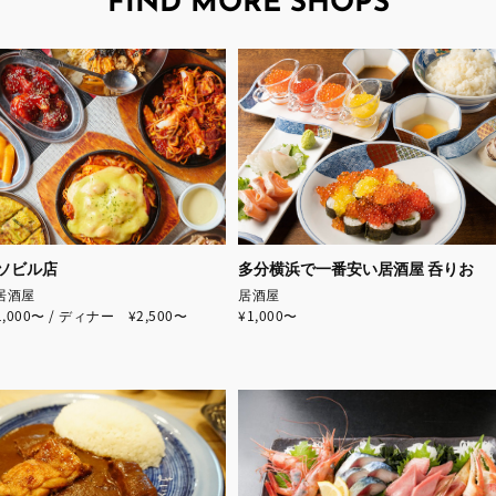
FIND MORE SHOPS
アソビル店
多分横浜で一番安い居酒屋 呑りお
 居酒屋
居酒屋
000〜 / ディナー ¥2,500〜
¥1,000〜