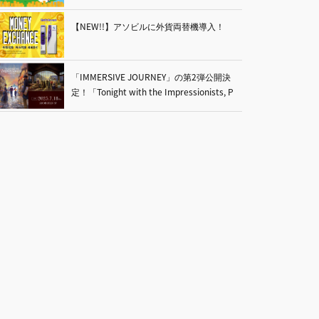
【NEW!!】アソビルに外貨両替機導入！
「IMMERSIVE JOURNEY」の第2弾公開決
定！「Tonight with the Impressionists, P
aris 1874 ー印象派画家と過ごす夜ー」