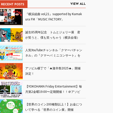
VIEW ALL
RECENT POSTS
『横浜組曲 vol,21』supported by Kamak
ura FM「MUSIC FACTORY」
誕生85周年記念 トムとジェリー展 君
が笑うと、僕も笑っちゃう（横浜会場）
人気YouTubeチャンネル「クマーバチャン
ネル」の『クマーバ ミニコンサート』を
開催
アソビル横丁で「🔥激辛祭2025🔥」開催
決定！
【YOKOHAMA Friday Entertainment】毎
月第2金曜19:00〜定期開催！！＠アソビ
ル1F ステージ
【世界のコイン200種類以上！】お金につ
いて学べる「世界のコイン展」開催