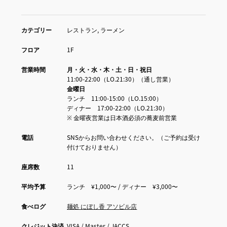
カテゴリー
レストラン, ラーメン
フロア
1F
営業時間
月・火・水・木・土・日・祝日
11:00-22:00（LO.21:30）（通し営業）
金曜日
ランチ 11:00-15:00（LO.15:00）
ディナー 17:00-22:00（LO.21:30）
※ 金曜夜営業は日本酒必須の蕎麦前営業
電話
SNSからお問い合わせください。（ご予約は受け
付けておりません）
座席数
11
平均予算
ランチ ¥1,000〜 / ディナー ¥3,000〜
食べログ
麺処 にぼし香 アソビル店
クレジット決済
VISA / Master / JACCS