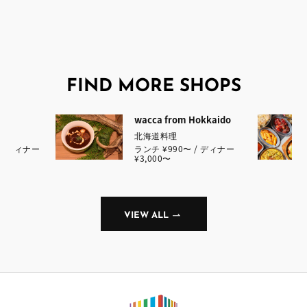
FIND MORE SHOPS
wacca from Hokkaido
北海道料理
 / ディナー
ランチ ¥990〜 / ディナー
¥3,000〜
VIEW ALL