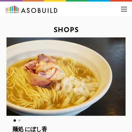
toggl
navig
SHOPS
麺処 にぼし香