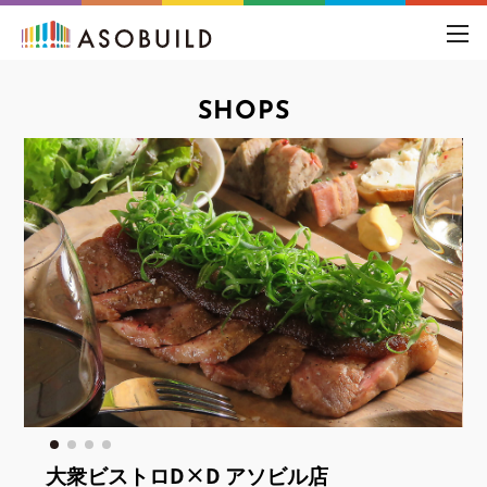
toggl
navig
SHOPS
大衆ビストロD×D アソビル店