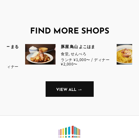
FIND MORE SHOPS
ター まる
豚屋 鳥山 よこはま
食堂, せんべろ
ランチ ¥1,000〜 / ディナー
ば
¥2,000〜
/ ディナー
VIEW ALL