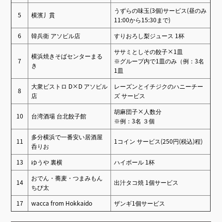
うずらの味⽟(3個)サービス(昼のみ
5
横濱丿貫
11:00から15:30まで)
6
韓兵衛 アソビル店
すりおろし梨ジュース 1杯
ササミとしその餃子×1皿
横浜焼きそばセンターまる
7
※グループ内で1皿のみ（例：3名
き
1皿
大衆ビストロ D×D アソビル
レーズンとイチジクのハニーチー
8
店
ズ サービス
胡麻団子×人数分
10
台湾酒場 台北餃子館
※例：3名 ３個
多分横浜で一番安い居酒屋
11
1コイン サービス(250円(税込)程)
呑りお
13
ゆうや 裏横
ハイボール 1杯
おでん・蕎麦・つまみもん
14
出汁タコ焼 1個サービス
ちび太
17
wacca from Hokkaido
ザンギ1個サービス