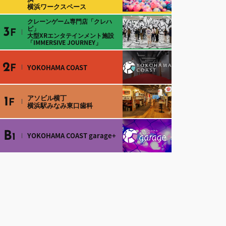
横浜ワークスペース
クレーンゲーム専門店「クレハ
ピ」
3
F
大型XRエンタテインメント施設
「IMMERSIVE JOURNEY」
2
YOKOHAMA COAST
F
アソビル横丁
1
F
横浜駅みなみ東口歯科
B
YOKOHAMA COAST garage+
1