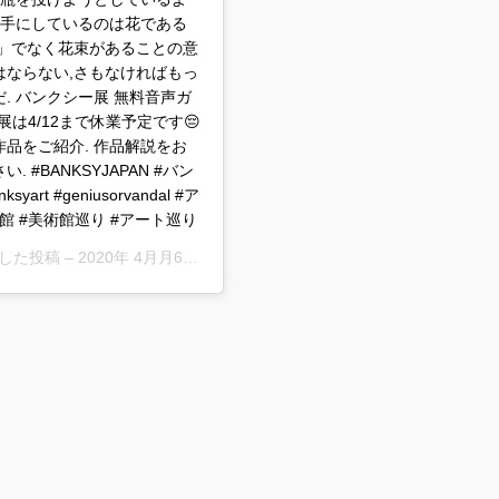
に手にしているのは花である
瓶」でなく花束があることの意
はならない,さもなければもっ
. バンクシー展 無料音声ガ
ンクシー展は4/12まで休業予定です😔
品をご紹介. 作品解説をお
#BANKSYJAPAN #バン
t #geniusorvandal #ア
 #美術館 #美術館巡り #アート巡り
ェアした投稿 –
2020年 4月月6日午前4時30分PDT