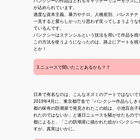
バンクシーの作品はどれもキャッチーでユーモラスに
が込められています。
過度な資本主義、暴力やテロ、人種差別、パレスチナ
一見すると愛らしかったり思わず笑ってしまうような
ているんです。
バンクシーはステンシルという技法を用いて作品を残
この方法を使うようになったのは、路上にアートを残
とか！
3.ニュースで聞いたことあるかも？？
日本で有名なのは、こんなネズミのアートではないで
2019年4月に、東京都庁舎で「バンクシー作品らし
都の保有の防潮扉で発見されたこの絵は、小池百合子
れたのではないか」と連日ニュースを騒がせたもので
都によると、「この防潮扉に描かれた絵がバンクシー
すが、真実はいかに。