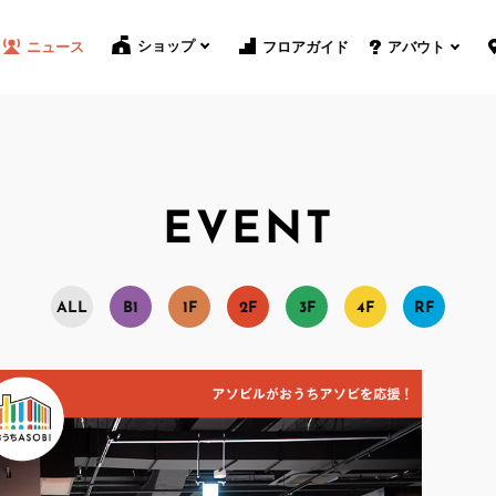
ショップ
フロアガイド
ニュース
アバウト
EVENT
A
L
L
B
1
1
F
2
F
3
F
4
F
R
F