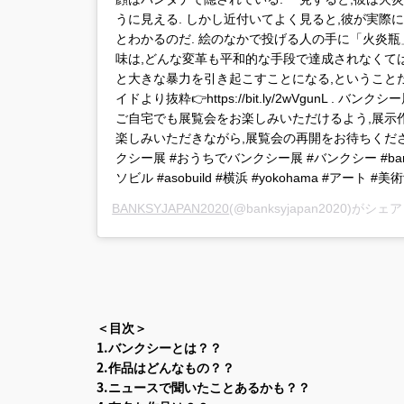
うに見える. しかし近付いてよく見ると,彼が実際
とわかるのだ. 絵のなかで投げる人の手に「火炎
味は,どんな変革も平和的な手段で達成されなくて
と大きな暴力を引き起こすことになる,ということだ
イドより抜粋👉https://bit.ly/2wVgunL . バ
ご自宅でも展覧会をお楽しみいただけるよう,展示作
楽しみいただきながら,展覧会の再開をお待ちください. 
クシー展 #おうちでバンクシー展 #バンクシー #banksyar
ソビル #asobuild #横浜 #yokohama #アート
BANKSYJAPAN2020
(@banksyjapan2020)がシ
＜目次＞
1.バンクシーとは？？
2.作品はどんなもの？？
3.ニュースで聞いたことあるかも？？