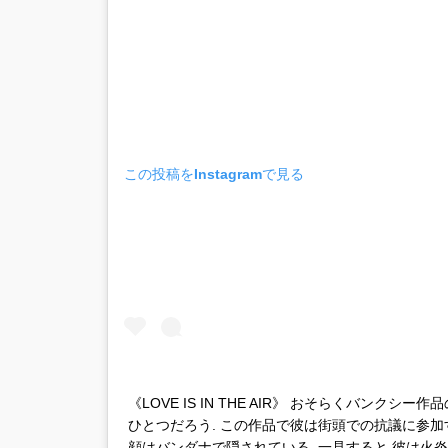
この投稿をInstagramで見る
《LOVE IS IN THE AIR》 おそらくバンク
ひとつだろう. この作品で彼は街頭での抗議に参加
顔はバンダナで隠されている. 一見すると,彼は火