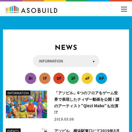
toggl
navig
NEWS
INFORMATION
ALL
EVENTS
SHOPS
INFORMATION
OTHERS
B
1
1
F
2
F
3
F
4
F
R
F
「アソビル」6つのフロアをゲーム世
INFORMATION
界で表現したティザー動画を公開！謎
のアーティスト“Qiezi Mabo”も出演
!?
2019.03.06
アソビル、横浜駅東口にて2019年3月
EVENTS