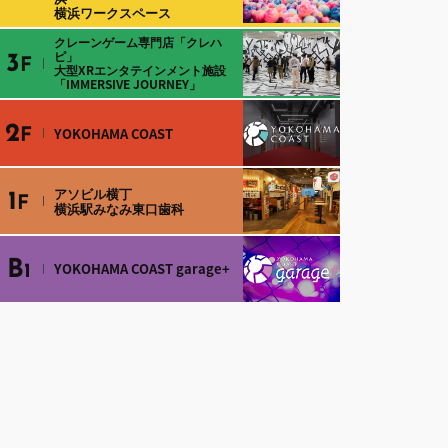
横浜ワークスペース
クレーンゲーム専門店「クレハ
ピ」
3
F
大型XRエンタテインメント施設
「IMMERSIVE JOURNEY」
2
YOKOHAMA COAST
F
アソビル横丁
1
F
横浜駅みなみ東口歯科
B
YOKOHAMA COAST garage+
1