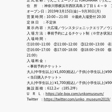
住 所 ：神奈川県横浜市西区高島２丁目１４−９ アソビ
オープン日：2019年3月15日(金)～9月30日(月)
営 業 時 間：10:00～21:00 ※最終入場受付 20:30
定 休 日 ：不定休
展 示 内 容 ：大広場／ウンスタジェニックエリア／
入 場 方 法 ：事前予約によるチケット制（※空き状
入 場 時 間 ：
①10:00~11:00 ②11:00~12:00 ③12:00~13:00 ④
⑦16:00~17:00 ⑧17:00~18:00 ⑨18:00~19:00
21:00）
入 場 料 金 ：
＜事前予約チケット＞
大人(中学生以上) ¥1,600(税込)／子供(小学生以上)¥
＜当日購入チケット＞
大人(中学生以上) ¥1,700(税込)／子供(小学生以上)¥
施 設 面 積 ：612.2㎡（185.2坪）
U R L ：
https://ale-box.com/unkomuseum/
Twitter ：
https://twitter.com/unko_museum2019/