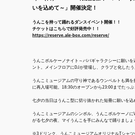
いを込めて～」開催決定！
うんこを持って踊れるダンスイベント開催！！
チケットはこちらで好評発売中！！
https://reserve.ale-box.com/reserve/
うんこボルケーノナイト～ババギャラクシーに願いを
ント。メインフロアにDJが登場し、クラブと化したう
うんこミュージアムの守り神であるウンベルトも満を
に再入場可能。18:30のオープンから23:00までた
七夕の当日はうんこ型に切り抜かれた短冊に願いを込
うんこミュージアムのシンボル、うんこボルケーノに
がる七夕の夜、マイうんこを手にみんなで踊りましょ
※3ドリンク、うんこミュージアムオリジナルTシャツ