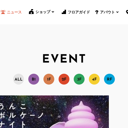
ショップ
フロアガイド
ニュース
アバウト
EVENT
A
L
L
B
1
1
F
2
F
3
F
4
F
R
F