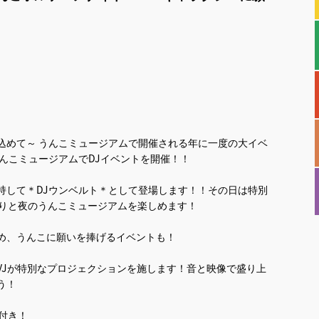
込めて～ うんこミュージアムで開催される年に一度の大イベ
んこミュージアムでDJイベントを開催！！
持して＊DJウンベルト＊として登場します！！その日は特別
っぷりと夜のうんこミュージアムを楽しめます！
め、うんこに願いを捧げるイベントも！
VJが特別なプロジェクションを施します！音と映像で盛り上
う！
付き！