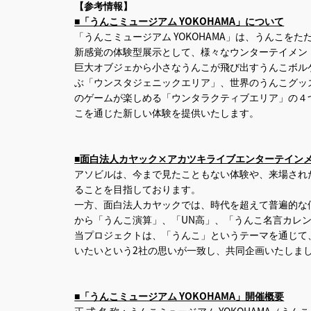
【参考情報】
■「うんこミュージアム YOKOHAMA」について
「うんこミュージアム YOKOHAMA」は、うんこ
新感覚の体験型展示として、様々なウンターテイメン
巨大オブジェから小さなうんこが飛び出すうんこボル
ぶ「ウンスタジェニックエリア」、世界のうんこグッ
のゲームが楽しめる「ウンタラクティブエリア」の４
こを通じた新しい体験を提供いたします。
■面白法人カヤック×アカツキライブエンターテインメン
アソビルは、今まで見たこともない体験や、来場され
ることを目指しております。
一方、面白法人カヤックでは、時代を超えて普遍的な価
から「うんこ演算」、「UN高」、「うんこ名言カレ
当プロジェクトは、「うんこ」というテーマを通じて
いたいという2社の思いが一致し、共同企画いたしま
■「うんこミュージアム YOKOHAMA」開催概要
正 式 名 称：うんこミュージアム YOKOHAMA（う