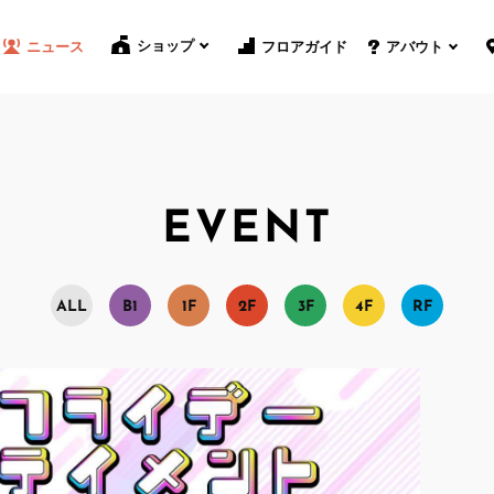
ショップ
フロアガイド
ニュース
アバウト
EVENT
A
L
L
B
1
1
F
2
F
3
F
4
F
R
F