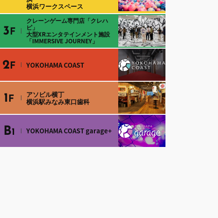
横浜ワークスペース
クレーンゲーム専門店「クレハ
ピ」
3
F
大型XRエンタテインメント施設
「IMMERSIVE JOURNEY」
2
YOKOHAMA COAST
F
アソビル横丁
1
F
横浜駅みなみ東口歯科
B
YOKOHAMA COAST garage+
1