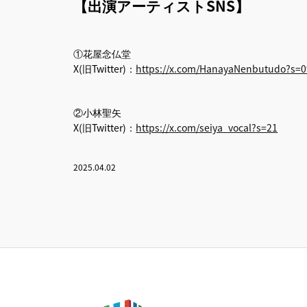
【出演アーティストSNS】
①花屋念仏堂
X(旧Twitter)：
https://x.com/HanayaNenbutudo?s=0
②小林聖矢
X(旧Twitter)：
https://x.com/seiya_vocal?s=21
2025.04.02