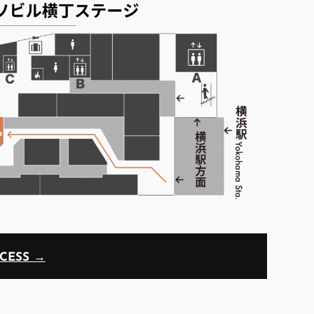
CESS →