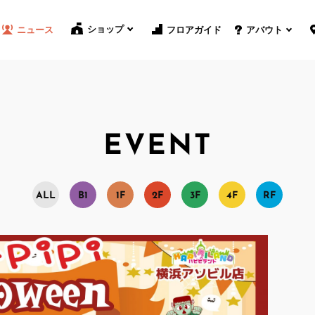
ショップ
フロアガイド
ニュース
アバウト
EVENT
A
L
L
B
1
1
F
2
F
3
F
4
F
R
F