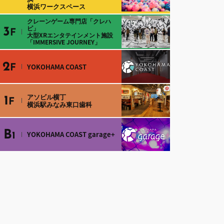
横浜ワークスペース
クレーンゲーム専門店「クレハ
ピ」
3
F
大型XRエンタテインメント施設
「IMMERSIVE JOURNEY」
2
YOKOHAMA COAST
F
アソビル横丁
1
F
横浜駅みなみ東口歯科
B
YOKOHAMA COAST garage+
1