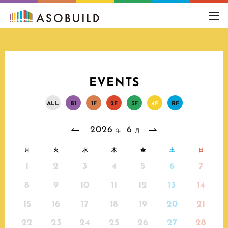
toggl
navig
EVENTS
A
L
L
B
1
1
F
2
F
3
F
4
F
R
F
2026
6
年
月
月
火
水
木
金
土
日
1
2
3
4
5
6
7
8
9
10
11
12
13
14
15
16
17
18
19
20
21
22
23
24
25
26
27
28